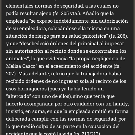
elementales normas de seguridad, a las cuales no
podía resultar ajena (fs. 205 vta.). Añadió que la
empleada “se expuso indebidamente, sin autorización
de su empleadora, colocándose ella misma en una
situación de riesgo para su salud psicofísica” (fs. 206),
y que “desobedeció órdenes del principal al ingresar
sin autorización al recinto donde se encontraban los
animales”, lo que evidencia “la propia negligencia de
Melisa Casco” en el acaecimiento del accidente (fs.
207). Más adelante, refirió que la trabajadora había
recibido órdenes de no ingresar sola al recinto de los
osos hormigueros (pues ya había tenido un
“altercado” con uno de ellos), sino que tenía que
hacerlo acompañada por otro cuidador con un handy;
insistió, en suma, en que la empleada omitió en forma
deliberada cumplir con las normas de seguridad, por
lo que medió culpa de su parte en la causación del
accidente que le costó la vida (fs. 210/212).