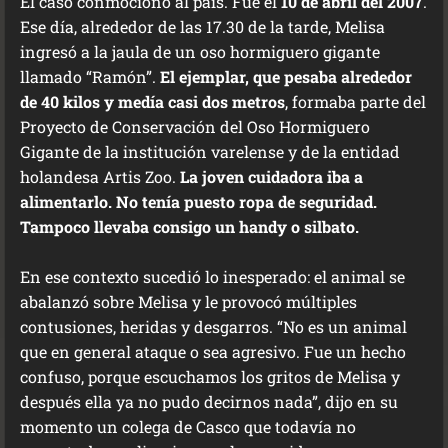
El caso conmocionó al país. Fue el
10 de abril del 2007
.
Ese día, alrededor de las 17.30 de la tarde, Melisa
ingresó a la jaula de un oso hormiguero gigante
llamado “Ramón”.
El ejemplar, que pesaba alrededor
de 40 kilos y medía casi dos metros
, formaba parte del
Proyecto de Conservación del Oso Hormiguero
Gigante de la institución varelense y de la entidad
holandesa Artis Zoo.
La joven cuidadora iba a
alimentarlo. No tenía puesto ropa de seguridad.
Tampoco llevaba consigo un handy o silbato.
En ese contexto sucedió lo inesperado: el animal se
abalanzó sobre Melisa y le provocó múltiples
contusiones, heridas y desgarros. “No es un animal
que en general ataque o sea agresivo. Fue un hecho
confuso, porque escuchamos los gritos de Melisa y
después ella ya no pudo decirnos nada”, dijo en su
momento un colega de Casco que todavía no