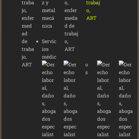
z y
metal
mecá
nica
Servic
ios
médic
o
s