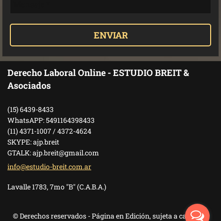
Derecho Laboral Online - ESTUDIO BREIT &
Asociados
(15) 6439-8433
WhatsAPP: 5491164398433
(11) 4371-1007 / 4372-4624
SKYPE: ajp.breit
GTALK: ajp.breit@gmail.com
info@est
udio-bre
it.com.a
r
Lavalle 1783, 7mo "B" (C.A.B.A.)
© Derechos reservados - Página en Edición, sujeta a cambios.