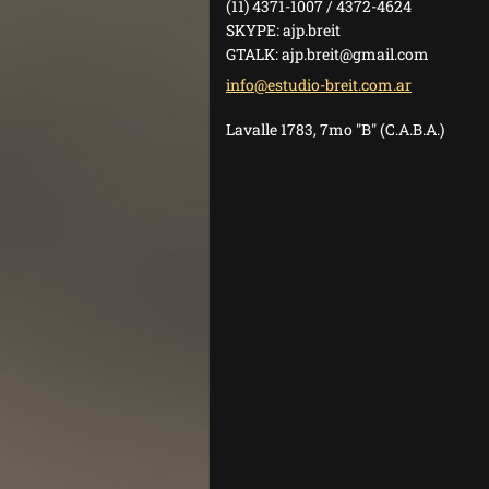
(11) 4371-1007 / 4372-4624
SKYPE: ajp.breit
GTALK: ajp.breit@gmail.com
info@est
udio-bre
it.com.a
r
Lavalle 1783, 7mo "B" (C.A.B.A.)