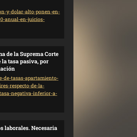
on-y-dolar-alto-ponen-en-
0-anual-en-juicios-
ina de la Suprema Corte
 la tasa pasiva, por
lación
e-de-tasas-apartamiento-
res-respecto-de-la-
tasa-negativa-inferior-a-
os laborales. Necesaria