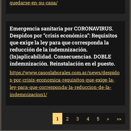
quedarse-en-su-casa/
Emergencia sanitaria por CORONAVIRUS.
Despidos por “crisis económica”: Requisitos
que exige la ley para que corresponda la
reducción de la indemnización.
(In)aplicabilidad. Consecuencias. DOBLE
indemnización. Reinstalación en el puesto.
https://www.casoslaborales.com.ar/news/despido
s-por-crisis-economica-requisitos-que-exige-la-
ley-para-que-corresponda-la-reduccion-de-la-
indemnizacion1/
1
2
3
4
5
>
>>