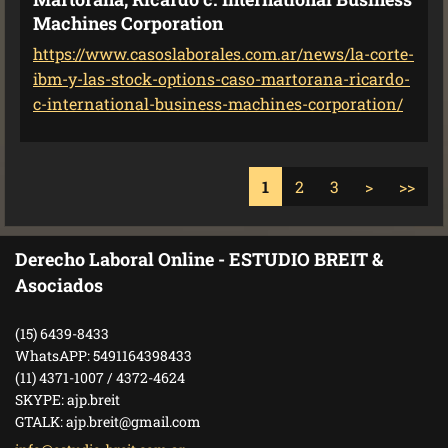
Machines Corporation
https://www.casoslaborales.com.ar/news/la-corte-
ibm-y-las-stock-options-caso-martorana-ricardo-
c-international-business-machines-corporation/
1
2
3
>
>>
Derecho Laboral Online - ESTUDIO BREIT &
Asociados
(15) 6439-8433
WhatsAPP: 5491164398433
(11) 4371-1007 / 4372-4624
SKYPE: ajp.breit
GTALK: ajp.breit@gmail.com